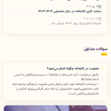
14 مهر 1403
ساعت کاری کتابخانه در سال تحصیلی 1404-1403
30 خرداد 1403
خبرنامه الکترونیک بهار 1403 منتشر شد
سوالات متداول
عضویت در کتابخانه چگونه انجام می‌شود؟
تکمیل درخواست "ثبت نام برخط در کتابخانه" در سیستم فراکاوش به آدرس
lib.lums.ac.ir
* مراجعه به کتابخانه جهت تائید و فعال شدن عضویت (درهنگام مراجعه ارائه
کارت دانشجویی(جهت دانشجویان ) و ارائه حکم کارگزینی(ویژه کارکنان و
کادرآموزشی)الزامی است.)