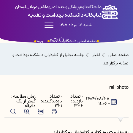
دانشگاه علوم پزشکی و خدمات بهداشتی درمانی لرستان
کتابخانه دانشکده بهداشت و تغذیه
شنبه 17 مرداد 1405
صفحه اصلی دانشگاه
En
ورود
صفحه اصلی
اخبار
جلسه تجلیل از کتابداران دانشکده بهداشت و
تغذیه برگزار شد
rel_photo
- تعداد
- تعداد
زمان مطالعه :
1404/08/28
بازدید:
بازدیدکننده:
کمتر از یک
- 11:06
336
321
دقیقه
به مناسبت روز کتاب، کتابخوانی و کتابدار؛